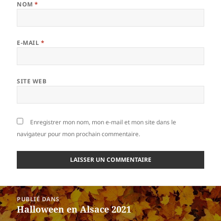
NOM
*
E-MAIL
*
SITE WEB
Enregistrer mon nom, mon e-mail et mon site dans le
navigateur pour mon prochain commentaire.
Navigation
PUBLIÉ DANS
de
Halloween en Alsace 2021
l’article