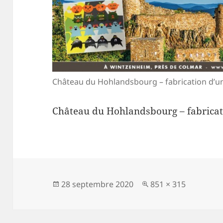
Château du Hohlandsbourg – fabrication d’u
Château du Hohlandsbourg – fabricat
Publié
Taille
28 septembre 2020
851 × 315
le
réelle