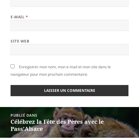
E-MAIL
*
SITE WEB
Enregistrer mon nom, mon e-mail et mon site dans le
navigateur pour mon prochain commentaire.
Navigation
PUBLIÉ DANS
de
Célébrez la Fête des Pères avec le
l’article
Pass’Alsace