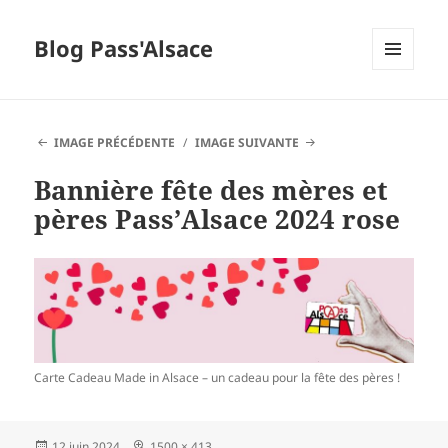
Blog Pass'Alsace
MENU
ET
WIDGETS
IMAGE PRÉCÉDENTE
IMAGE SUIVANTE
Bannière fête des mères et
pères Pass’Alsace 2024 rose
Carte Cadeau Made in Alsace – un cadeau pour la fête des pères !
Publié
Taille
12 juin 2024
1500 × 413