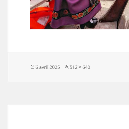
Publié
Taille
6 avril 2025
512 × 640
le
réelle