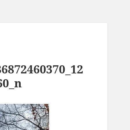
86872460370_12
60_n