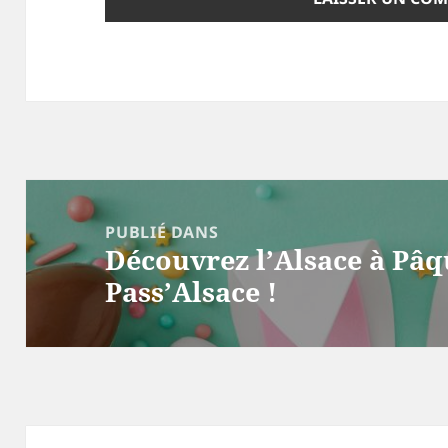
Navigation
de
PUBLIÉ DANS
Découvrez l’Alsace à Pâq
l’article
Pass’Alsace !