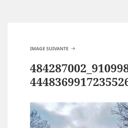
IMAGE SUIVANTE
484287002_91099
444836991723552