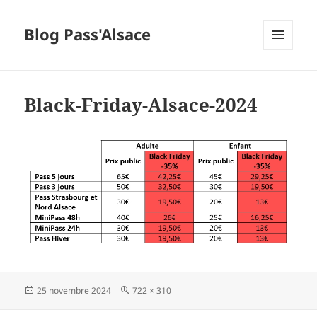
Blog Pass'Alsace
MENU
ET
WIDGETS
Black-Friday-Alsace-2024
Publié
Taille
25 novembre 2024
722 × 310
le
réelle