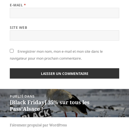
E-MAIL
*
SITE WEB
Enregistrer mon nom, mon e-mail et mon site dans le
navigateur pour mon prochain commentaire.
Navigation
PUBLIÉ DANS
de
[Black Friday] 35% sur tous les
l’article
Pass’Alsace !
Fièrement propulsé par WordPress