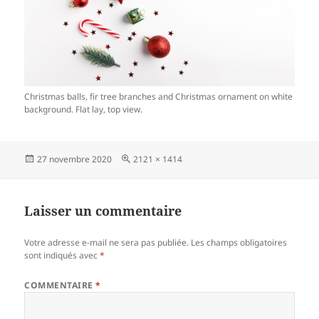
Christmas balls, fir tree branches and Christmas ornament on white
background. Flat lay, top view.
Publié
Taille
27 novembre 2020
2121 × 1414
le
réelle
Laisser un commentaire
Votre adresse e-mail ne sera pas publiée.
Les champs obligatoires
sont indiqués avec
*
COMMENTAIRE
*