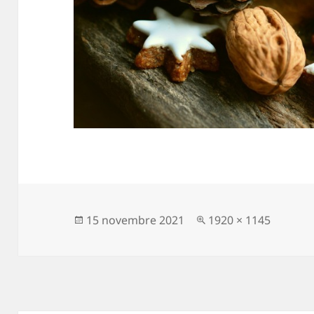
Publié
Taille
15 novembre 2021
1920 × 1145
le
réelle