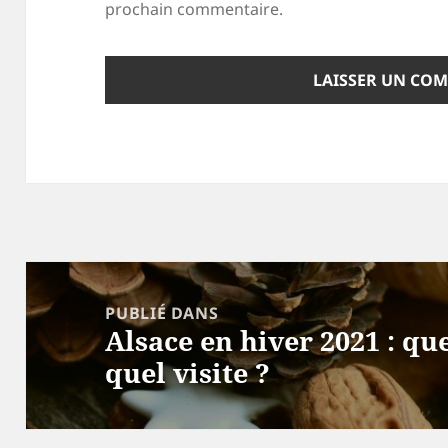
prochain commentaire.
Navigation
de
PUBLIÉ DANS
Alsace en hiver 2021 : que
l’article
quel visite ?